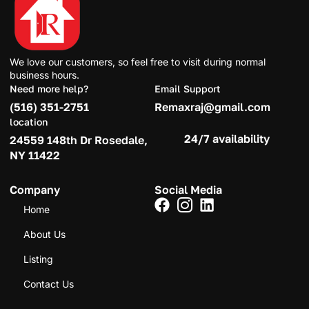
We love our customers, so feel free to visit during normal
business hours.
Need more help?
Email Support
(516) 351-2751
Remaxraj@gmail.com
location
24/7 availability
24559 148th Dr Rosedale,
NY 11422
Company
Social Media
Home
About Us
Listing
Contact Us