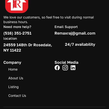
We love our customers, so feel free to visit during normal
business hours.
Need more help?
Email Support
(516) 351-2751
Remaxraj@gmail.com
location
24/7 availability
24559 148th Dr Rosedale,
NY 11422
Company
Social Media
Home
About Us
Listing
Contact Us