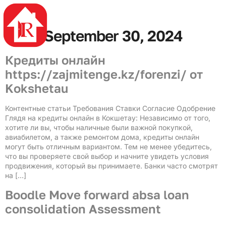
4rabet
mostbet casino
mostbet az
mosbet az
pin up azerbaycan
mostbet casino
Day:
September 30, 2024
Кредиты онлайн
https://zajmitenge.kz/forenzi/ от
Kokshetau
Контентные статьи Требования Ставки Согласие Одобрение
Глядя на кредиты онлайн в Кокшетау: Независимо от того,
хотите ли вы, чтобы наличные были важной покупкой,
авиабилетом, а также ремонтом дома, кредиты онлайн
могут быть отличным вариантом. Тем не менее убедитесь,
что вы проверяете свой выбор и начните увидеть условия
продвижения, который вы принимаете. Банки часто смотрят
на […]
Boodle Move forward absa loan
consolidation Assessment