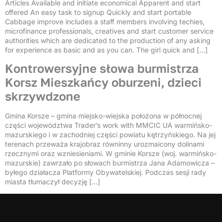
Articles Available and initiate economical Apparent and start
offered An easy task to signup Quickly and start portable
Cabbage improve includes a staff members involving techies,
microfinance professionals, creatives and start customer service
authorities which are dedicated to the production of any asking
for experience as basic and as you can. The girl quick and […]
Kontrowersyjne słowa burmistrza
Korsz Mieszkańcy oburzeni, dzieci
skrzywdzone
Gmina Korsze – gmina miejsko-wiejska położona w północnej
części województwa Trader’s work with MMCIC UA warmińsko-
mazurskiego i w zachodniej części powiatu kętrzyńskiego. Na jej
terenach przeważa krajobraz równinny urozmaicony dolinami
rzecznymi oraz wzniesieniami. W gminie Korsze (woj. warmińsko-
mazurskie) zawrzało po słowach burmistrza Jana Adamowicza –
byłego działacza Platformy Obywatelskiej. Podczas sesji rady
miasta tłumaczył decyzję […]