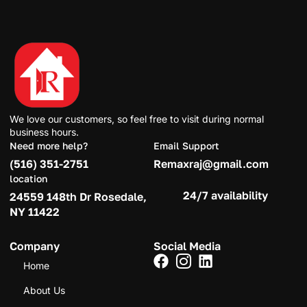
We love our customers, so feel free to visit during normal
business hours.
Need more help?
Email Support
(516) 351-2751
Remaxraj@gmail.com
location
24/7 availability
24559 148th Dr Rosedale,
NY 11422
Company
Social Media
Home
About Us