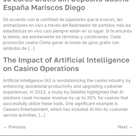
España Mariscos Diego
De acuerdo con la cantidad de jugadores que la buscan, las
animaciones en vivo a través del Rastreador de partidos más las
estadísticas en vivo casi siempre están en su lugar. Si te encanta
la lotería, lea atentamente los términos y condiciones. Cada
promoción casino Cómo ganar la ronda de giros gratis con
símbolos de […]
The Impact of Artificial Intelligence
on Casino Operations
Artificial intelligence (AI) is revolutionizing the casino industry by
enhancing operational productivity and upgrading customer
experiences. In 2023, a study by Deloitte highlighted that AI
solutions could increase revenue by up to 30% for casinos that
successfully utilize these tools. One significant example is
Caesars Entertainment, which has included AI into its customer
service activities. […]
←
Previous
Next
→