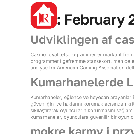
4rabet
mostbet casino
mostbet az
mosbet az
pin up azerbaycan
mostbet casino
Day:
February 
Udviklingen af ​​c
Casino loyalitetsprogrammer er markant fremsk
programmer ligefremme stansekort, men de er n
analyse fra American Gaming Association delt
Kumarhanelerde L
Kumarhaneler, eğlence ve heyecan arayanlar 
güvenliğini ve haklarını korumak açısından kri
sıkılaştırarak oyuncuların korunmasını sağlamı
kumarhaneler, oyunculara güvenilir bir oyun 
mokre karmy i prz