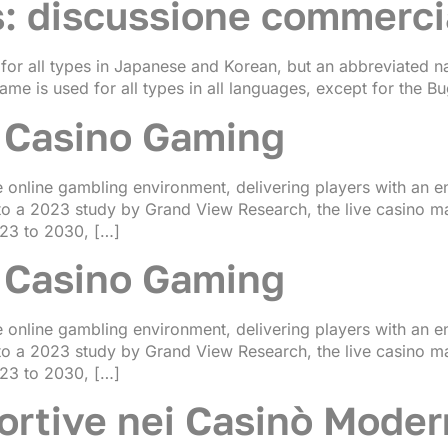
 discussione commerci
d for all types in Japanese and Korean, but an abbreviated n
name is used for all types in all languages, except for the Bu
e Casino Gaming
e online gambling environment, delivering players with an 
to a 2023 study by Grand View Research, the live casino m
23 to 2030, […]
e Casino Gaming
e online gambling environment, delivering players with an 
to a 2023 study by Grand View Research, the live casino m
23 to 2030, […]
rtive nei Casinò Moder