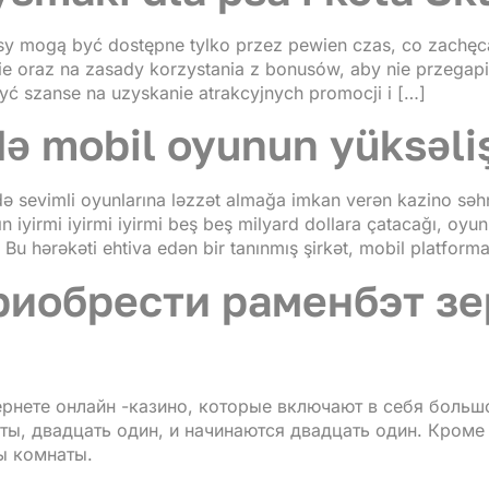
sy mogą być dostępne tylko przez pewien czas, co zachęc
 oraz na zasady korzystania z bonusów, aby nie przegapi
ć szanse na uzyskanie atrakcyjnych promocji i […]
ə mobil oyunun yüksəli
ə sevimli oyunlarına ləzzət almağa imkan verən kazino səhn
n iyirmi iyirmi iyirmi beş beş milyard dollara çatacağı, oy
. Bu hərəkəti ehtiva edən bir tanınmış şirkət, mobil platform
риобрести раменбэт зе
нете онлайн -казино, которые включают в себя больш
ты, двадцать один, и начинаются двадцать один. Кроме
ы комнаты.