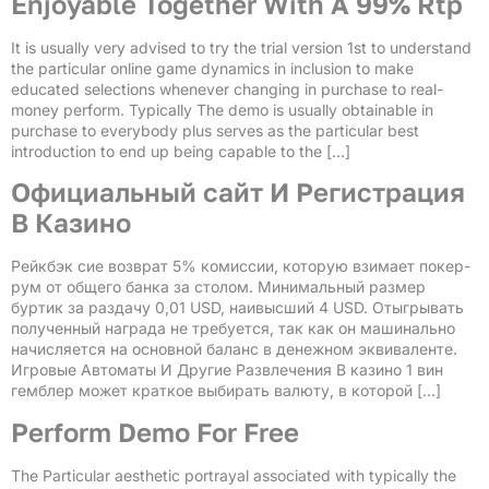
Enjoyable Together With A 99% Rtp
It is usually very advised to try the trial version 1st to understand
the particular online game dynamics in inclusion to make
educated selections whenever changing in purchase to real-
money perform. Typically The demo is usually obtainable in
purchase to everybody plus serves as the particular best
introduction to end up being capable to the […]
Официальный сайт И Регистрация
В Казино
Рейкбэк сие возврат 5% комиссии, которую взимает покер-
рум от общего банка за столом. Минимальный размер
буртик за раздачу 0,01 USD, наивысший 4 USD. Отыгрывать
полученный награда не требуется, так как он машинально
начисляется на основной баланс в денежном эквиваленте.
Игровые Автоматы И Другие Развлечения В казино 1 вин
гемблер может краткое выбирать валюту, в которой […]
Perform Demo For Free
The Particular aesthetic portrayal associated with typically the