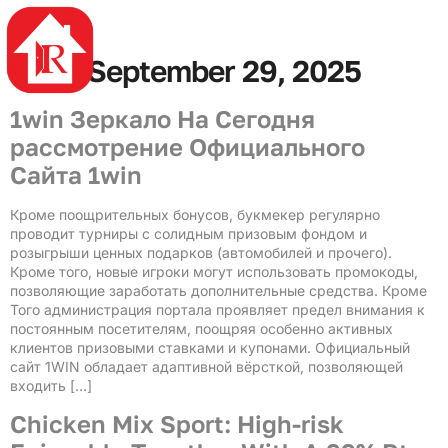
4rabet
mostbet casino
mostbet az
mosbet az
pin up azerbaycan
mostbet casino
Day:
September 29, 2025
1win Зеркало На Сегодня
рассмотрение Официального
Сайта 1win
Кроме поощрительных бонусов, букмекер регулярно
проводит турниры с солидным призовым фондом и
розыгрыши ценных подарков (автомобилей и прочего).
Кроме того, новые игроки могут использовать промокоды,
позволяющие заработать дополнительные средства. Кроме
Того администрация портала проявляет предел внимания к
постоянным посетителям, поощряя особенно активных
клиентов призовыми ставками и купонами. Официальный
сайт 1WIN обладает адаптивной вёрсткой, позволяющей
входить […]
Chicken Mix Sport: High-risk