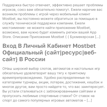
Поддержка быстро отвечает, эффективно решает проблемы
игроков, союз вам обязательно помогут. Ежели наречие вас
возникли проблемы с игрой через мобильный клиент
Mostbet, вы постоянно можете обратиться за помощью в
службу технической поддержки компании. Ежели
местоимение- не можете найти приложение Mostbet,
возможно, вам нужно будет изменить регион вашей App
Store. Описание Приложения Mostbet { { Букмекерская […]
Вход В Личный Кабинет Mostbet
Официальный {сайт|ресурс|веб-
сайт} В России
ОНаш широкий выбор слотов, автоматов и настольных игр
обязательно удовлетворит вашу тягу к приятному
времяпрепровождению. Удобно распределенные по
категориям турниры, акции, лотереи, достижения, кешбэк и
многое другое, вам просто найдете то, что вас заинтересует.
Вы устали сталкиваться с заблокированными сайтами и
пропускать любимые спортивные ставки? От ставок на
спорт до самого популярных игровых автоматов – […]