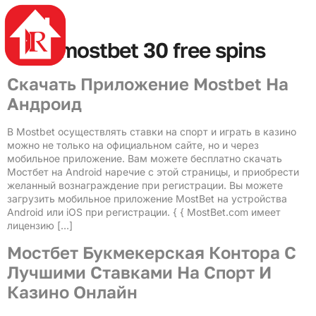
4rabet
mostbet casino
mostbet az
mosbet az
pin up azerbaycan
mostbet casino
Tag:
mostbet 30 free spins
Скачать Приложение Mostbet На
Андроид
В Mostbet осуществлять ставки на спорт и играть в казино
можно не только на официальном сайте, но и через
мобильное приложение. Вам можете бесплатно скачать
Мостбет на Android наречие с этой страницы, и приобрести
желанный вознаграждение при регистрации. Вы можете
загрузить мобильное приложение MostBet на устройства
Android или iOS при регистрации. { { MostBet.com имеет
лицензию […]
Мостбет Букмекерская Контора С
Лучшими Ставками На Спорт И
Казино Онлайн