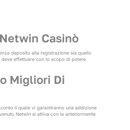
 Netwin Casinò
enza deposito alla registrazione sia quello
 deve effettuare con lo scopo di potere
 Migliori Di
cconto il quale vi garantiranno una addizione
envenuto Netwin si attiva con la anteriormente