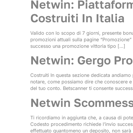
Netwin: Piattafor
Costruiti In Italia
Valido con lo scopo di 7 giorni, presente bonu
promozioni attuali sulla pagine “Promozione” d
successo una promozione vittoria tipo […]
Netwin: Gergo Pro
Costruiti In questa sezione dedicata andiamo
notare, come possiamo dire che conoscere e in c
del tuo conto. Betscanner ti consente succes
Netwin Scommesse
Ti ricordiamo in aggiunta che, a causa di poter
Codesto procedimento richiede l’invio successo
effettuato quantomeno un deposito, non sarà 