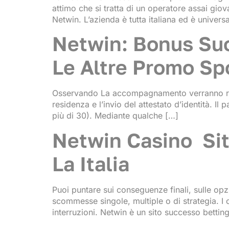
attimo che si tratta di un operatore assai gi
Netwin. L’azienda è tutta italiana ed è univer
Netwin: Bonus Su
Le Altre Promo Sp
Osservando La accompagnamento verranno richie
residenza e l’invio del attestato d’identità. Il
più di 30). Mediante qualche […]
Netwin Casino ️ S
La Italia
Puoi puntare sui conseguenze finali, sulle opz
scommesse singole, multiple o di strategia. I
interruzioni. Netwin è un sito successo bettin