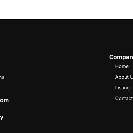
Compan
Home
About 
mal
Listing
Contact
com
ty