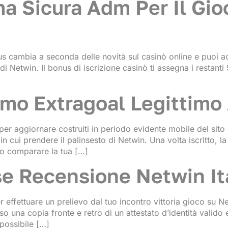
ma Sicura Adm Per Il Gio
s cambia a seconda delle novità sul casinò online e puoi acc
i Netwin. Il bonus di iscrizione casinò ti assegna i restanti
mo Extragoal Legittimo
 per aggiornare costruiti in periodo evidente mobile del si
ui prendere il palinsesto di Netwin. Una volta iscritto, la p
so comparare la tua […]
 Recensione Netwin Ita
 effettuare un prelievo dal tuo incontro vittoria gioco su Ne
 una copia fronte e retro di un attestato d’identità valido e
possibile […]