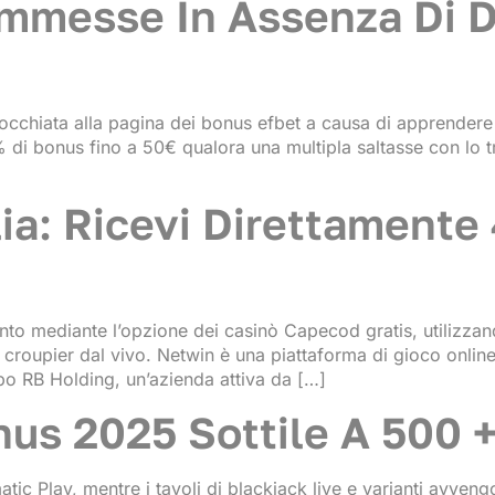
mmesse In Assenza Di D
chiata alla pagina dei bonus efbet a causa di apprendere l
0% di bonus fino a 50€ qualora una multipla saltasse con lo 
ia: Ricevi Direttamente
o mediante l’opzione dei casinò Capecod gratis, utilizzando
roupier dal vivo. Netwin è una piattaforma di gioco online
 RB Holding, un’azienda attiva da […]
us 2025 Sottile A 500 +
tic Play, mentre i tavoli di blackjack live e varianti avven