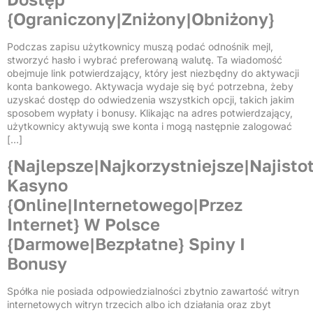
{Ograniczony|Zniżony|Obniżony}
Podczas zapisu użytkownicy muszą podać odnośnik mejl,
stworzyć hasło i wybrać preferowaną walutę. Ta wiadomość
obejmuje link potwierdzający, który jest niezbędny do aktywacji
konta bankowego. Aktywacja wydaje się być potrzebna, żeby
uzyskać dostęp do odwiedzenia wszystkich opcji, takich jakim
sposobem wypłaty i bonusy. Klikając na adres potwierdzający,
użytkownicy aktywują swe konta i mogą następnie zalogować
[…]
{Najlepsze|Najkorzystniejsze|Najistot
Kasyno
{Online|Internetowego|Przez
Internet} W Polsce
{Darmowe|Bezpłatne} Spiny I
Bonusy
Spółka nie posiada odpowiedzialności zbytnio zawartość witryn
internetowych witryn trzecich albo ich działania oraz zbyt