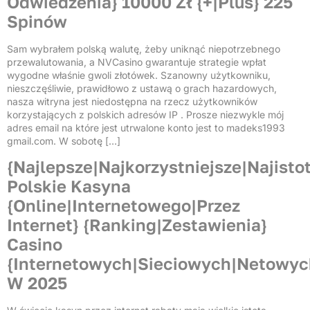
Odwiedzenia} 10000 Zł {+|Plus} 225
Spinów
Sam wybrałem polską walutę, żeby uniknąć niepotrzebnego
przewalutowania, a NVCasino gwarantuje strategie wpłat
wygodne właśnie gwoli złotówek. Szanowny użytkowniku,
nieszczęśliwie, prawidłowo z ustawą o grach hazardowych,
nasza witryna jest niedostępna na rzecz użytkowników
korzystających z polskich adresów IP . Prosze niezwykle mój
adres email na które jest utrwalone konto jest to madeks1993
gmail.com. W sobotę […]
{Najlepsze|Najkorzystniejsze|Najistot
Polskie Kasyna
{Online|Internetowego|Przez
Internet} {Ranking|Zestawienia}
Casino
{Internetowych|Sieciowych|Netowyc
W 2025