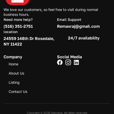
We love our customers, so feel free to visit during normal
business hours.
Need more help?
Email Support
(516) 351-2751
Remaxraj@gmail.com
location
24/7 availability
24559 148th Dr Rosedale,
NY 11422
Company
Social Media
Home
About Us
Listing
Contact Us
Copyright © 2026 Rajmaraj, All rights reserved.