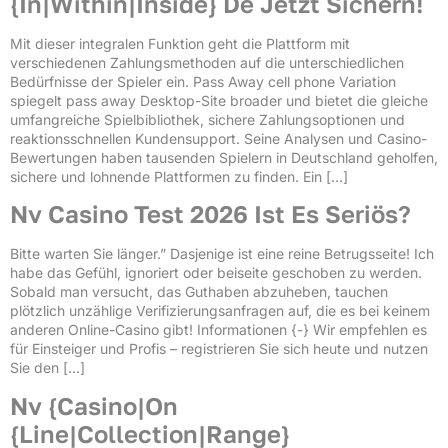
{In|Within|Inside} De Jetzt Sichern!
Mit dieser integralen Funktion geht die Plattform mit
verschiedenen Zahlungsmethoden auf die unterschiedlichen
Bedürfnisse der Spieler ein. Pass Away cell phone Variation
spiegelt pass away Desktop-Site broader und bietet die gleiche
umfangreiche Spielbibliothek, sichere Zahlungsoptionen und
reaktionsschnellen Kundensupport. Seine Analysen und Casino-
Bewertungen haben tausenden Spielern in Deutschland geholfen,
sichere und lohnende Plattformen zu finden. Ein […]
Nv Casino Test 2026 Ist Es Seriös?
Bitte warten Sie länger.” Dasjenige ist eine reine Betrugsseite! Ich
habe das Gefühl, ignoriert oder beiseite geschoben zu werden.
Sobald man versucht, das Guthaben abzuheben, tauchen
plötzlich unzählige Verifizierungsanfragen auf, die es bei keinem
anderen Online-Casino gibt! Informationen {-} Wir empfehlen es
für Einsteiger und Profis – registrieren Sie sich heute und nutzen
Sie den […]
Nv {Casino|On
{Line|Collection|Range}