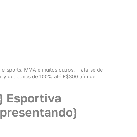
 e-sports, MMA e muitos outros. Trata-se de
rry out bônus de 100% até R$300 afin de
 Esportiva
Apresentando}