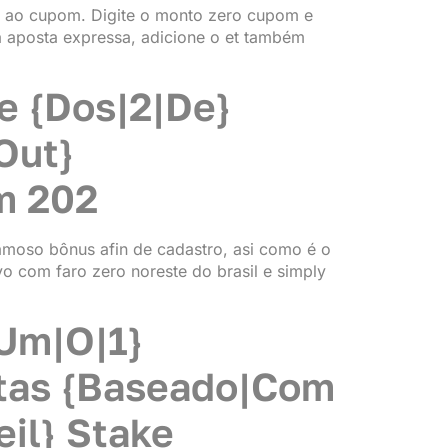
la ao cupom. Digite o monto zero cupom e
a aposta expressa, adicione o et também
e {Dos|2|De}
Out}
m 202
famoso bônus afin de cadastro, asi como é o
o com faro zero noreste do brasil e simply
Um|O|1}
tas {Baseado|Com
il} Stake