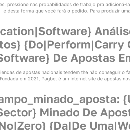
s, pressione nas probabilidades de trabajo pra adicioná-
– é desta forma que você fará o pedido. Para produzir um
cation|Software} Anális
os} {Do|Perform|Carry 
Software} De Apostas E
iviendas de apostas nacionais tendem the não conseguir o 
Fundada em 2021, Pagbet é um internet site de apostas nov
ampo_minado_aposta: {
ector} Minado De Apos
No|Zero} {Da|De Uma|We