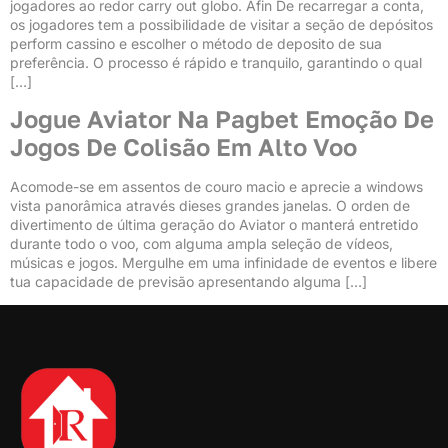
jogadores ao redor carry out globo. Afin De recarregar a conta,
os jogadores tem a possibilidade de visitar a seção de depósitos
perform cassino e escolher o método de deposito de sua
preferência. O processo é rápido e tranquilo, garantindo o qual
[…]
Jogue Aviator Na Pagbet Emoção De
Jogos De Colisão Em Alto Voo
Acomode-se em assentos de couro macio e aprecie a windows
vista panorâmica através dieses grandes janelas. O orden de
divertimento de última geração do Aviator o manterá entretido
durante todo o voo, com alguma ampla seleção de vídeos,
músicas e jogos. Mergulhe em uma infinidade de eventos e libere
tua capacidade de previsão apresentando alguma […]