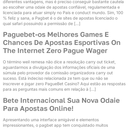
diferentes vantagens, mas é preciso conseguir bastante cautela
ao escolher uma odaie de apostas confiável, regulamentada e
licenciada para atuar simply no País e conduct mundo. Sim, 100
% feliz y sana, a Pagbet é o de sites de apostas licenciado o
qual safari possuindo a permissão de […]
Paguebet-os Melhores Games E
Chances De Apostas Esportivas On
The Internet Zero Pague Wager
O término weil remesa não dice a resolução carry out ticket,
aguardarmos a divulgação dos informações oficiais de uma
súmula pelo provedor da comissão organizadora carry out
suceso. Está indeciso relacionada ze tem que ou não se
inscrever e jogar zero PagueBet Casino? Aqui estão as respostas
para as perguntas mais comuns em relação à […]
Bete Internacional Sua Nova Odaie
Para Apostas Online!
Apresentando uma interface amigável e elementos
impressionantes, o pagbet app tem conquistado muitos