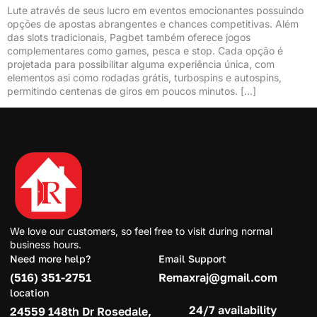
Lute através de seus lucro em eventos emocionantes possuindo
opções de apostas abrangentes e chances competitivas. Além
das slots tradicionais, Pagbet também oferece jogos
complementares como games, pesca e stop. Cada opção é
projetada para possibilitar alguma experiência única, com
elementos asi como rodadas grátis, turbospins e autospins,
permitindo centenas de giros em poucos minutos. […]
We love our customers, so feel free to visit during normal
business hours.
Need more help?
Email Support
(516) 351-2751
Remaxraj@gmail.com
location
24/7 availability
24559 148th Dr Rosedale,