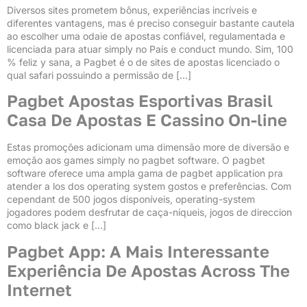
Diversos sites prometem bônus, experiências incríveis e
diferentes vantagens, mas é preciso conseguir bastante cautela
ao escolher uma odaie de apostas confiável, regulamentada e
licenciada para atuar simply no País e conduct mundo. Sim, 100
% feliz y sana, a Pagbet é o de sites de apostas licenciado o
qual safari possuindo a permissão de […]
Pagbet Apostas Esportivas Brasil
Casa De Apostas E Cassino On-line
Estas promoções adicionam uma dimensão more de diversão e
emoção aos games simply no pagbet software. O pagbet
software oferece uma ampla gama de pagbet application pra
atender a los dos operating system gostos e preferências. Com
cependant de 500 jogos disponíveis, operating-system
jogadores podem desfrutar de caça-níqueis, jogos de direccion
como black jack e […]
Pagbet App: A Mais Interessante
Experiência De Apostas Across The
Internet