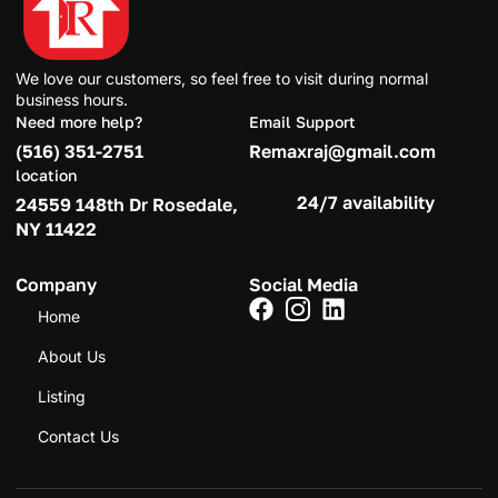
We love our customers, so feel free to visit during normal
business hours.
Need more help?
Email Support
(516) 351-2751
Remaxraj@gmail.com
location
24/7 availability
24559 148th Dr Rosedale,
NY 11422
Company
Social Media
Home
About Us
Listing
Contact Us