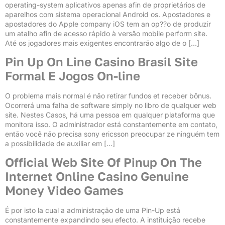
operating-system aplicativos apenas afin de proprietários de
aparelhos com sistema operacional Android os. Apostadores e
apostadores do Apple company iOS tem an op??o de produzir
um atalho afin de acesso rápido à versão mobile perform site.
Até os jogadores mais exigentes encontrarão algo de o […]
Pin Up On Line Casino Brasil Site
Formal E Jogos On-line
O problema mais normal é não retirar fundos et receber bônus.
Ocorrerá uma falha de software simply no libro de qualquer web
site. Nestes Casos, há uma pessoa em qualquer plataforma que
monitora isso. O administrador está constantemente em contato,
então você não precisa sony ericsson preocupar ze ninguém tem
a possibilidade de auxiliar em […]
Official Web Site Of Pinup On The
Internet Online Casino Genuine
Money Video Games
É por isto la cual a administração de uma Pin-Up está
constantemente expandindo seu efecto. A instituição recebe