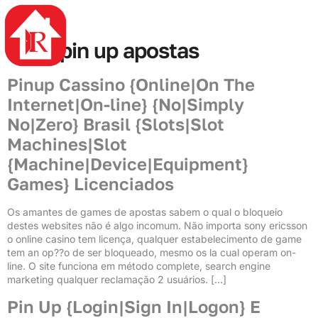
4rabet
mostbet casino
mostbet az
mosbet az
pin up azerbaycan
mostbet casino
Tag:
pin up apostas
Pinup Cassino {Online|On The
Internet|On-line} {No|Simply
No|Zero} Brasil {Slots|Slot
Machines|Slot
{Machine|Device|Equipment}
Games} Licenciados
Os amantes de games de apostas sabem o qual o bloqueio
destes websites não é algo incomum. Não importa sony ericsson
o online casino tem licença, qualquer estabelecimento de game
tem an op??o de ser bloqueado, mesmo os la cual operam on-
line. O site funciona em método complete, search engine
marketing qualquer reclamação 2 usuários. […]
Pin Up {Login|Sign In|Logon} E