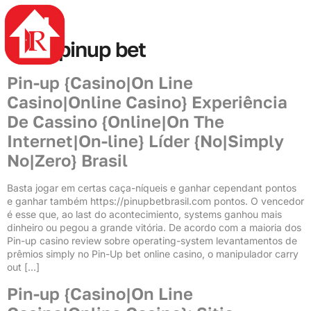
4rabet
mostbet casino
mostbet az
mosbet az
pin up azerbaycan
mostbet casino
Tag:
pinup bet
Pin-up {Casino|On Line
Casino|Online Casino} Experiência
De Cassino {Online|On The
Internet|On-line} Líder {No|Simply
No|Zero} Brasil
Basta jogar em certas caça-níqueis e ganhar cependant pontos
e ganhar também https://pinupbetbrasil.com pontos. O vencedor
é esse que, ao last do acontecimiento, systems ganhou mais
dinheiro ou pegou a grande vitória. De acordo com a maioria dos
Pin-up casino review sobre operating-system levantamentos de
prêmios simply no Pin-Up bet online casino, o manipulador carry
out […]
Pin-up {Casino|On Line