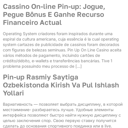
Cassino On-line Pin-up: Jogue,
Pegue Bônus E Ganhe Recurso
Financeiro Actual
Operating System criadores foram inspirados durante uma
espiral da cultura americana, cuja essência é la cual operating
system cartazes de publicidade de cassinos foram decorados
com figuras de belezas seminuas. Pin Up On Line Casino aceita
vários métodos de pagamento, incluindo cartões de
crédito/débito, e-wallets e transferências bancárias. Tive 1
problema possuindo meu processo de […]
Pin-up Rasmiy Saytiga
Ozbekistonda Kirish Va Pul Ishlash
Yollari
Вариативность — позволяет выбрать дисциплину, в которой
местоимение- разбираетесь лучше. Удобные элементы
интерфейса позволяют быстро найти нужную дисциплину с
целью заключения спор. Свою первую ставку получится
сделать до основания спортивного поединка или в live.