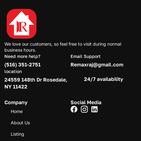
We love our customers, so feel free to visit during normal
business hours.
Need more help?
Email Support
(516) 351-2751
Remaxraj@gmail.com
location
24/7 availability
24559 148th Dr Rosedale,
NY 11422
Company
Social Media
Home
About Us
Listing