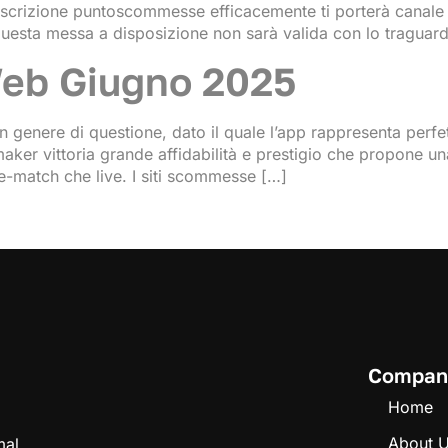
 iscrizione puntoscommesse efficacemente ti porterà canale
questa messa a disposizione non sarà valida con lo traguar
eb Giugno 2025
n genere di questione, dato il quale l’app rappresenta perfet
ker vittoria grande affidabilità e prestigio che propone u
pre-match che live. I siti scommesse […]
Compan
Home
About 
mal