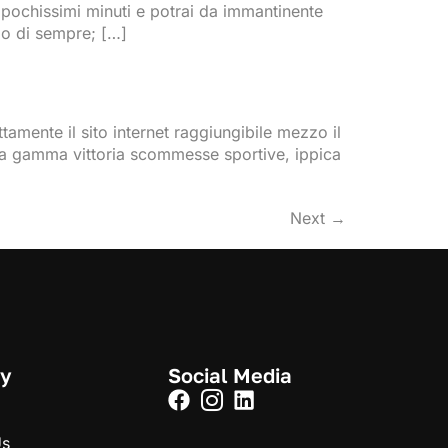
 pochissimi minuti e potrai da immantinente
do di sempre; […]
tamente il sito internet raggiungibile mezzo il
na gamma vittoria scommesse sportive, ippica
Next
→
y
Social Media
Us