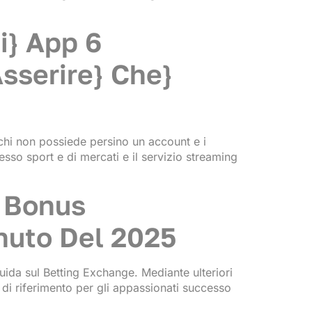
i} App 6
serire} Che}
 a chi non possiede persino un account e i
esso sport e di mercati e il servizio streaming
} Bonus
nuto Del 2025
uida sul Betting Exchange. Mediante ulteriori
 di riferimento per gli appassionati successo