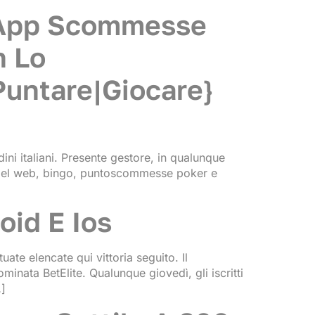
i} App Scommesse
n Lo
Puntare|Giocare}
ni italiani. Presente gestore, in qualunque
o del web, bingo, puntoscommesse poker e
id E Ios
ate elencate qui vittoria seguito. Il
ata BetElite. Qualunque giovedì, gli iscritti
…]