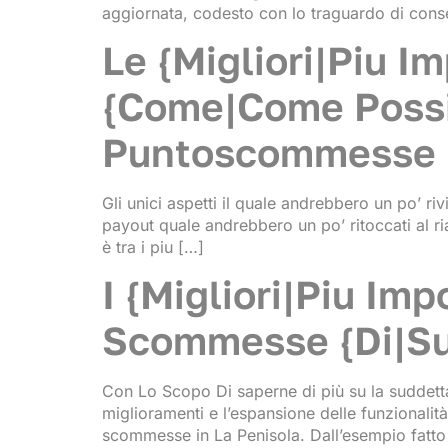
aggiornata, codesto con lo traguardo di conse
Le {Migliori|Piu I
{Come|Come Possi
Puntoscommesse 
Gli unici aspetti il quale andrebbero un po’ ri
payout quale andrebbero un po’ ritoccati al ri
è tra i piu […]
I {Migliori|Piu Im
Scommesse {Di|Su
Con Lo Scopo Di saperne di più su la suddetta 
miglioramenti e l’espansione delle funzionalit
scommesse in La Penisola. Dall’esempio fatto