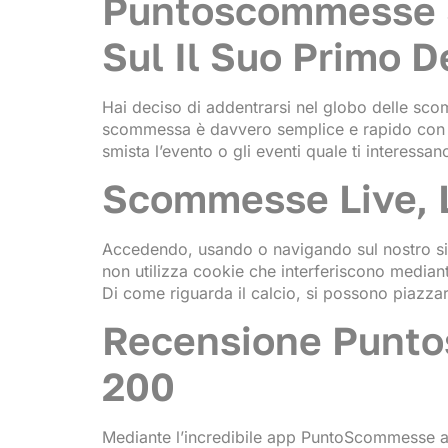
Puntoscommesse S
Sul Il Suo Primo D
Hai deciso di addentrarsi nel globo delle sco
scommessa è davvero semplice e rapido con BET
smista l’evento o gli eventi quale ti interessa
Scommesse Live, Li
Accedendo, usando o navigando sul nostro sito
non utilizza cookie che interferiscono median
Di come riguarda il calcio, si possono piazzare
Recensione Punto
200
Mediante l’incredibile app PuntoScommesse avr