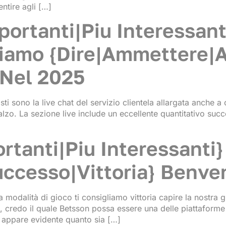
ntire agli […]
mportanti|Piu Interessant
amo {Dire|Ammettere|As
Nel 2025
visti sono la live chat del servizio clientela allargata anche
alzo. La sezione live include un eccellente quantitativo succ
portanti|Piu Interessanti
ccesso|Vittoria} Benve
modalità di gioco ti consigliamo vittoria capire la nostra g
à, credo il quale Betsson possa essere una delle piattaforme
 appare evidente quanto sia […]