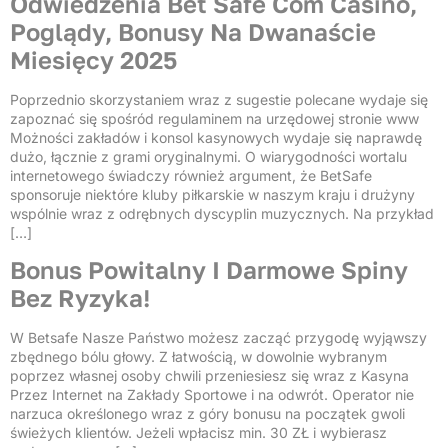
Odwiedzenia Bet Safe Com Casino,
Poglądy, Bonusy Na Dwanaście
Miesięcy 2025
Poprzednio skorzystaniem wraz z sugestie polecane wydaje się
zapoznać się spośród regulaminem na urzędowej stronie www
Możności zakładów i konsol kasynowych wydaje się naprawdę
dużo, łącznie z grami oryginalnymi. O wiarygodności wortalu
internetowego świadczy również argument, że BetSafe
sponsoruje niektóre kluby piłkarskie w naszym kraju i drużyny
wspólnie wraz z odrębnych dyscyplin muzycznych. Na przykład
[…]
Bonus Powitalny I Darmowe Spiny
Bez Ryzyka!
W Betsafe Nasze Państwo możesz zacząć przygodę wyjąwszy
zbędnego bólu głowy. Z łatwością, w dowolnie wybranym
poprzez własnej osoby chwili przeniesiesz się wraz z Kasyna
Przez Internet na Zakłady Sportowe i na odwrót. Operator nie
narzuca określonego wraz z góry bonusu na początek gwoli
świeżych klientów. Jeżeli wpłacisz min. 30 ZŁ i wybierasz