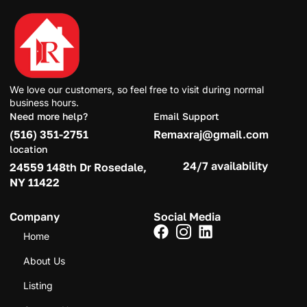
We love our customers, so feel free to visit during normal
business hours.
Need more help?
Email Support
(516) 351-2751
Remaxraj@gmail.com
location
24/7 availability
24559 148th Dr Rosedale,
NY 11422
Company
Social Media
Home
About Us
Listing